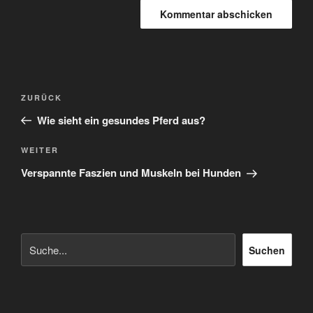
Beitragsnavigation
Vorheriger
ZURÜCK
Beitrag
Wie sieht ein gesundes Pferd aus?
Nächster
WEITER
Beitrag
Verspannte Faszien und Muskeln bei Hunden
Suchen
Suchen