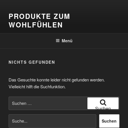
Zum
Inhalt
PRODUKTE ZUM
springen
WOHLFÜHLEN
Menü
NICHTS GEFUNDEN
Das Gesuchte konnte leider nicht gefunden werden.
Vielleicht hilft die Suchfunktion.
Suchen
nach:
Suchen
Suchen
Suchen